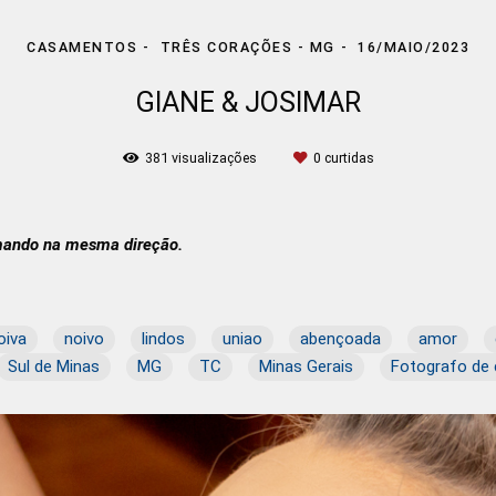
CASAMENTOS
TRÊS CORAÇÕES - MG
16/MAIO/2023
GIANE & JOSIMAR
381
visualizações
0
curtidas
emando na mesma direção.
oiva
noivo
lindos
uniao
abençoada
amor
Sul de Minas
MG
TC
Minas Gerais
Fotografo de