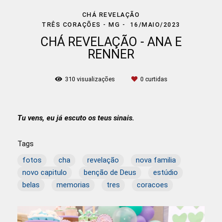
CHÁ REVELAÇÃO
TRÊS CORAÇÕES - MG
16/MAIO/2023
CHÁ REVELAÇÃO - ANA E
RENNER
310
visualizações
0
curtidas
Tu vens, eu já escuto os teus sinais.
Tags
fotos
cha
revelação
nova familia
novo capitulo
benção de Deus
estúdio
belas
memorias
tres
coracoes