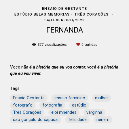
ENSAIO DE GESTANTE
ESTÚDIO BELAS MEMORIAS - TRÊS CORAÇÕES
14/FEVEREIRO/2023
FERNANDA
377
visualizações
0
curtidas
Você nã
o é a história que eu vou contar, você é a história
que eu vou viver.
Tags
Ensaio Gestante
ensaio feminino
mulher
fotografo
fotografia
estúdio
Três Corações
eloi mnendes
varginha
sao gonçalo do sapucai
felicidade
nenem