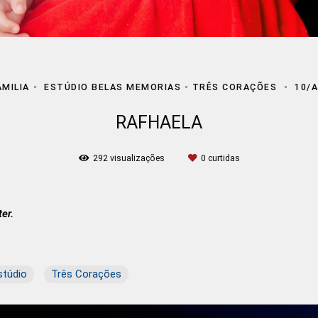
AMILIA
ESTÚDIO BELAS MEMORIAS - TRÊS CORAÇÕES
10/A
RAFHAELA
292
visualizações
0
curtidas
er.
stúdio
Três Corações