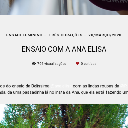
ENSAIO FEMININO
TRÊS CORAÇÕES
20/MARÇO/2020
ENSAIO COM A ANA ELISA
706
visualizações
0
curtidas
os do ensaio da Belíssima
@ana.eliisa
com as lindas roupas da
@R.
a, da uma passadinha lá no insta da Ana, que ela está fazendo um 