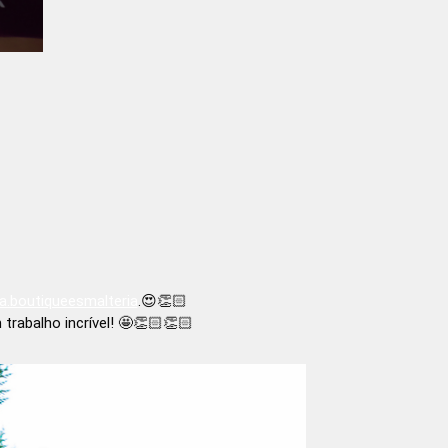
a.boutiqueesmalteria
.😍👏🏻
trabalho incrível! 🤩👏🏻👏🏻