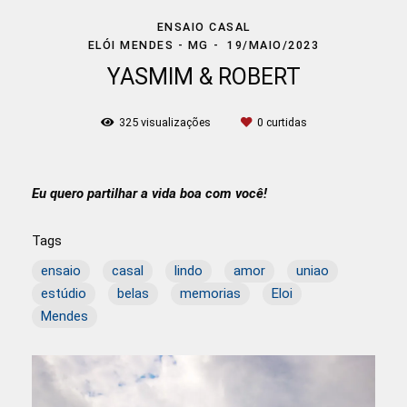
ENSAIO CASAL
ELÓI MENDES - MG
19/MAIO/2023
YASMIM & ROBERT
325
visualizações
0
curtidas
Eu quero partilhar a vida boa com você!
Tags
ensaio
casal
lindo
amor
uniao
estúdio
belas
memorias
Eloi
Mendes