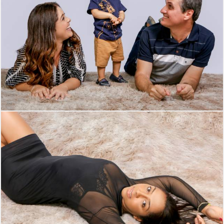
328
0
568
0