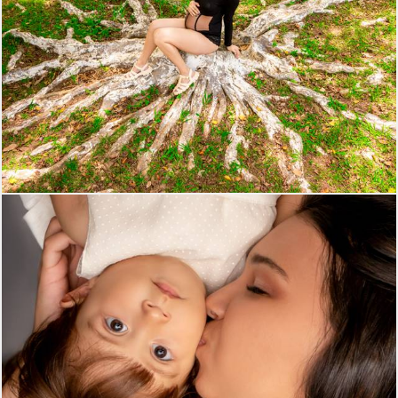
408
0
333
0