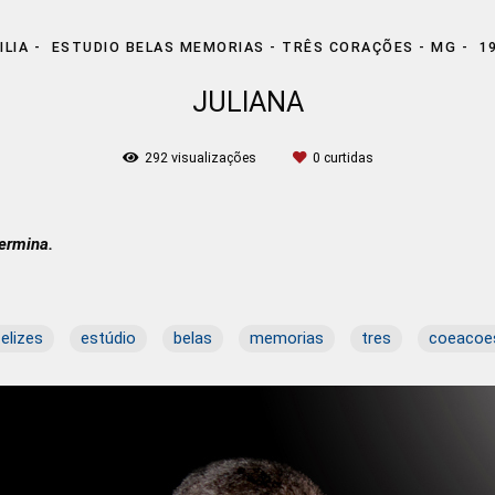
ILIA
ESTUDIO BELAS MEMORIAS - TRÊS CORAÇÕES - MG
1
JULIANA
292
visualizações
0
curtidas
ermina.
felizes
estúdio
belas
memorias
tres
coeacoe