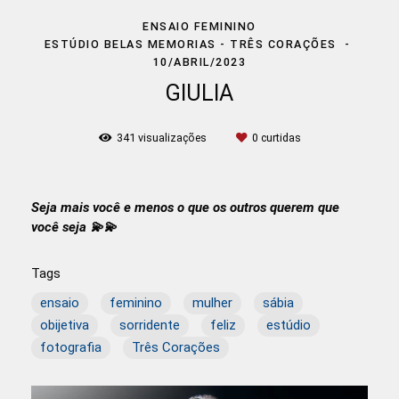
ENSAIO FEMININO
ESTÚDIO BELAS MEMORIAS - TRÊS CORAÇÕES
10/ABRIL/2023
GIULIA
341
visualizações
0
curtidas
Seja mais você e menos o que os outros querem que
você seja 💫💫
Tags
ensaio
feminino
mulher
sábia
obijetiva
sorridente
feliz
estúdio
fotografia
Três Corações