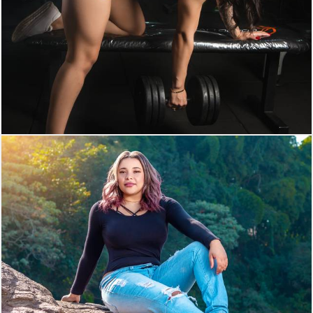
407
0
297
0