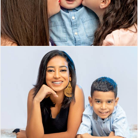
281
0
330
0