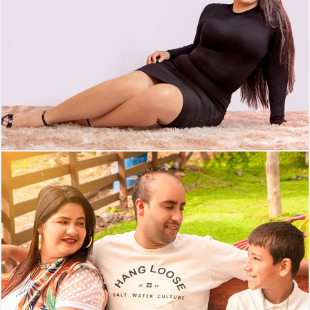
444
0
293
0