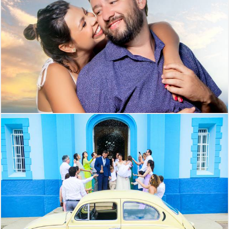
383
0
576
0