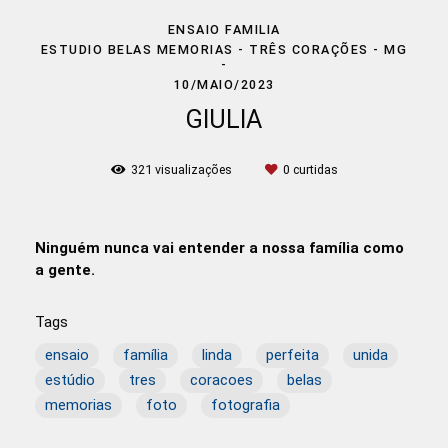
ENSAIO FAMILIA
ESTUDIO BELAS MEMORIAS - TRÊS CORAÇÕES - MG
10/MAIO/2023
GIULIA
321
visualizações
0
curtidas
Ninguém nunca vai entender a nossa família como
a gente.
Tags
ensaio
família
linda
perfeita
unida
estúdio
tres
coracoes
belas
memorias
foto
fotografia