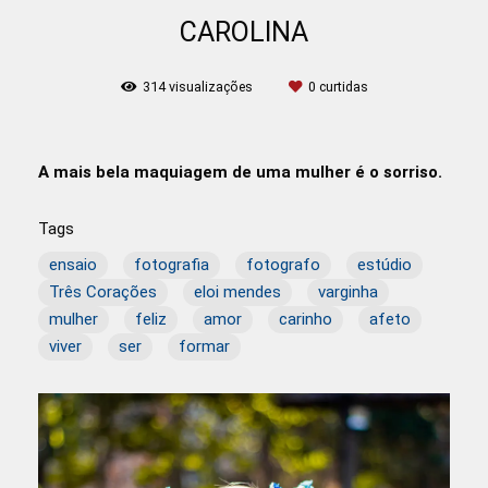
CAROLINA
314
visualizações
0
curtidas
A mais bela maquiagem de uma mulher é o sorriso.
Tags
ensaio
fotografia
fotografo
estúdio
Três Corações
eloi mendes
varginha
mulher
feliz
amor
carinho
afeto
viver
ser
formar