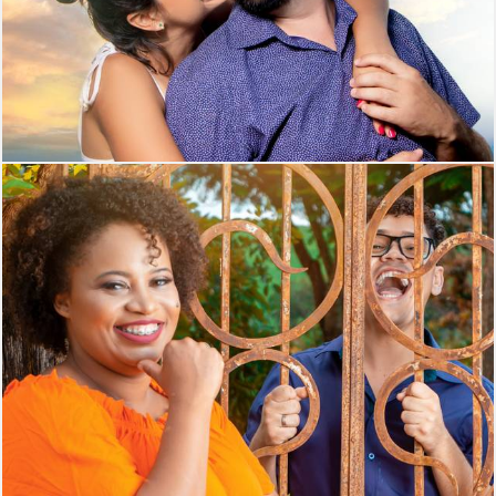
383
0
326
0