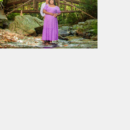
589
0