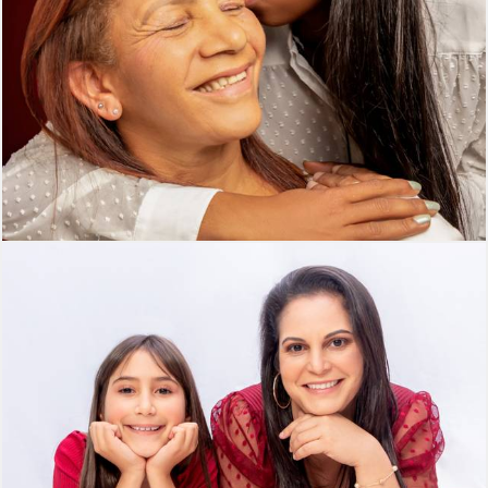
337
0
300
0